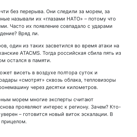
чти без перерыва. Они следили за морем, за
нные называли их «глазами НАТО» – потому что
ыми. Часто их появление совпадало с ударами
дение? Вряд ли.
ов, один из таких засветился во время атаки на
канские ATACMS. Тогда российская сбила пять из
ом остался в памяти.
может висеть в воздухе полтора суток и
 радары «смотрят» сквозь облака, тепловизоры
бронемашину через десятки километров.
ерным морем многие эксперты считают
нова проявляют интерес к региону. Зачем? Кто-
 уверен – готовится новый виток эскалации. В
 прицелом.