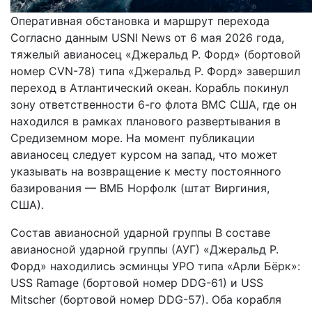
Оперативная обстановка и маршрут перехода
Согласно данным USNI News от 6 мая 2026 года,
тяжелый авианосец «Джеральд Р. Форд» (бортовой
номер CVN-78) типа «Джеральд Р. Форд» завершил
переход в Атлантический океан. Корабль покинул
зону ответственности 6-го флота ВМС США, где он
находился в рамках планового развертывания в
Средиземном море. На момент публикации
авианосец следует курсом на запад, что может
указывать на возвращение к месту постоянного
базирования — ВМБ Норфолк (штат Виргиния,
США).
Состав авианосной ударной группы В составе
авианосной ударной группы (АУГ) «Джеральд Р.
Форд» находились эсминцы УРО типа «Арли Бёрк»:
USS Ramage (бортовой номер DDG-61) и USS
Mitscher (бортовой номер DDG-57). Оба корабля