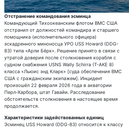
Отстранение командования эсминца
Командующий Тихоокеанским флотом ВМС США
отстранил от должностей командира и старшего
помощника (исполнительного офицера)
эскадренного миноносца УРО USS Howard (DDG-
83) типа «Арли Бёрк». Решение принято в связи с
утратой доверия после столкновения корабля с
судном снабжения USNS Wally Schirra (T-AKE 8)
класса «Льюис энд Кларк» [суда обеспечения ВМС
США с гражданским экипажем]. Инцидент
произошёл 22 февраля 2026 года в акватории
Перл-Харбора, штат Гавайи. Расследование
обстоятельств столкновения в настоящее время
продолжается.
Характеристики задействованных единиц
Эсминец USS Howard (DDG-83) относится к классу