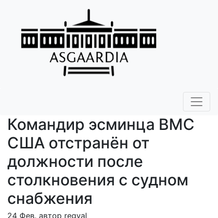
Командир эсминца ВМС
США отстранён от
должности после
столкновения с судном
снабжения
24 Фев. автор regval