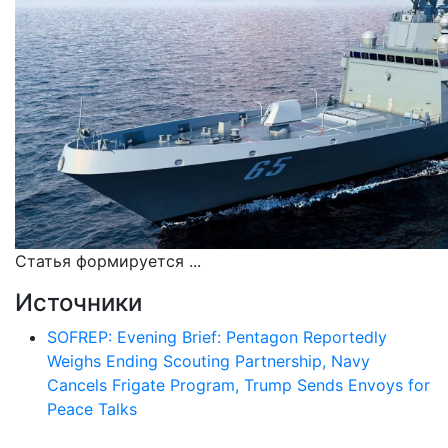
Статья формируется ...
Источники
SOFREP: Evening Brief: Pentagon Reportedly
Weighs Ending Scouting Partnership, Navy
Cancels Frigate Program, Trump Sends Envoys for
Peace Talks