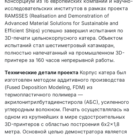
Консорциум из 16 европейских компаний и научно-
исследовательских институтов в рамках проекта
RAMSSES (Realisation and Demonstration of
Advanced Material Solutions for Sustainable and
Efficient Ships) успешно завершил испытания по
3D-печати цельнокорпусного катера. Объектом
испытаний стал шестиметровый катамаран,
полностью напечатанный на промышленном 3D-
принтере за 160 часов непрерывной работы.
Технические детали проекта
Корпус катера был
изготовлен методом аддитивного производства
(Fused Deposition Modeling, FDM) из
термопластичного полимера —
акрилонитрилбутадиенстирола (АБС), усиленного
углеродным волокном. Печать осуществлялась на
одном из крупнейших в мире судостроительных
3D-принтеров с областью построения 6x2x1,8
метра. Основной целью демонстратора является