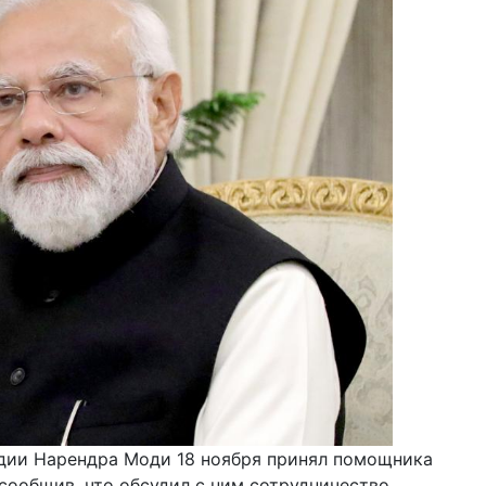
дии Нарендра Моди 18 ноября принял помощника
сообщив, что обсудил с ним сотрудничество