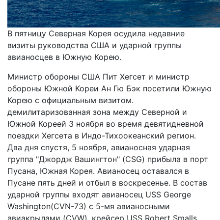
В пятницу Северная Корея осудила недавние
визиты руководства США и ударной группы
авианосцев в Южную Корею.
Министр обороны США Пит Хегсет и министр
обороны Южной Кореи Ан Гю Бэк посетили Южную
Корею с официальным визитом.
демилитаризованная зона между Северной и
Южной Кореей 3 ноября во время девятидневной
поездки Хегсета в Индо-Тихоокеанский регион.
Два дня спустя, 5 ноября, авианосная ударная
группа "Джордж Вашингтон" (CSG) прибыла в порт
Пусана, Южная Корея. Авианосец оставался в
Пусане пять дней и отбыл в воскресенье. В состав
ударной группы входят авианосец USS George
Washington(CVN-73) с 5-мя авианосными
авиакрылами (CVW), крейсер USS Robert Smalls