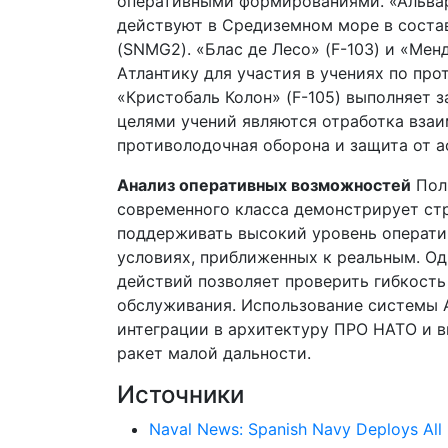
оперативными формированиями. «Альваро 
действуют в Средиземном море в сост
(SNMG2). «Блас де Лесо» (F-103) и «Мен
Атлантику для участия в учениях по пр
«Кристобаль Колон» (F-105) выполняет 
целями учений являются отработка вза
противолодочная оборона и защита от 
Анализ оперативных возможностей
Полн
современного класса демонстрирует с
поддерживать высокий уровень оператив
условиях, приближенных к реальным. Од
действий позволяет проверить гибкость
обслуживания. Использование системы 
интеграции в архитектуру ПРО НАТО и в
ракет малой дальности.
Источники
Naval News: Spanish Navy Deploys All F