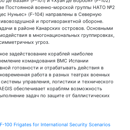
де Базан» (F-101) и «Хуан де Борбон» (F-102)
аве Постоянной военно-морской группы НАТО №2
дес Нуньес» (F-104) направлены в Северную
отивовоздушной и противоракетной обороне.
задачи в районе Канарских островов. Основными
имодействия в многонациональных группировках,
асимметричных угроз.
ое задействование кораблей наиболее
тремление командования ВМС Испании
ной готовности и отрабатывать действия в
новременная работа в разных театрах военных
 системы управления, логистики и технического
AEGIS обеспечивает кораблям возможность
ыполнение задач по защите от баллистических
-100 Frigates for International Security Scenarios