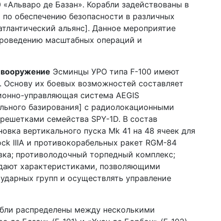
 «Альваро де Базан». Корабли задействованы в
 по обеспечению безопасности в различных
тлантический альянс]. Данное мероприятие
проведению масштабных операций и
и вооружение
Эсминцы УРО типа F-100 имеют
. Основу их боевых возможностей составляет
ионно-управляющая система AEGIS
льного базирования] с радиолокационными
решетками семейства SPY-1D. В состав
овка вертикального пуска Mk 41 на 48 ячеек для
ck IIIA и противокорабельных ракет RGM-84
вка; противолодочный торпедный комплекс;
адают характеристиками, позволяющими
 ударных групп и осуществлять управление
бли распределены между несколькими