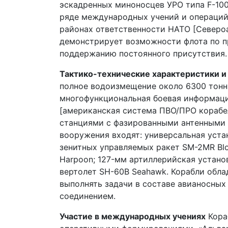
эскадренных миноносцев УРО типа F-100
ряде международных учений и операций
районах ответственности НАТО [Североа
демонстрирует возможности флота по 
поддержанию постоянного присутствия.
Тактико-технические характеристики 
полное водоизмещение около 6300 тонн
многофункциональная боевая информац
[американская система ПВО/ПРО корабе
станциями с фазированными антенными 
вооружения входят: универсальная устан
зенитных управляемых ракет SM-2MR Blo
Harpoon; 127-мм артиллерийская устано
вертолет SH-60B Seahawk. Корабли обл
выполнять задачи в составе авианосных
соединением.
Участие в международных учениях
Кора