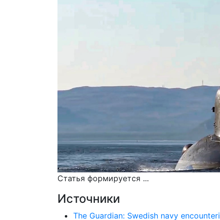
Статья формируется ...
Источники
The Guardian: Swedish navy encounteri