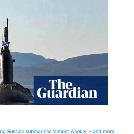
ng Russian submarines ‘almost weekly’ – and more