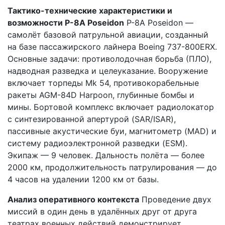
Тактико-технические характеристики и
возможности P-8A Poseidon
P-8A Poseidon —
самолёт базовой патрульной авиации, созданный
на базе пассажирского лайнера Boeing 737-800ERX.
Основные задачи: противолодочная борьба (ПЛО),
надводная разведка и целеуказание. Вооружение
включает торпеды Mk 54, противокорабельные
ракеты AGM-84D Harpoon, глубинные бомбы и
мины. Бортовой комплекс включает радиолокатор
с синтезированной апертурой (SAR/ISAR),
пассивные акустические буи, магнитометр (MAD) и
систему радиоэлектронной разведки (ESM).
Экипаж — 9 человек. Дальность полёта — более
2000 км, продолжительность патрулирования — до
4 часов на удалении 1200 км от базы.
Анализ оперативного контекста
Проведение двух
миссий в один день в удалённых друг от друга
театрах военных действий демонстрирует