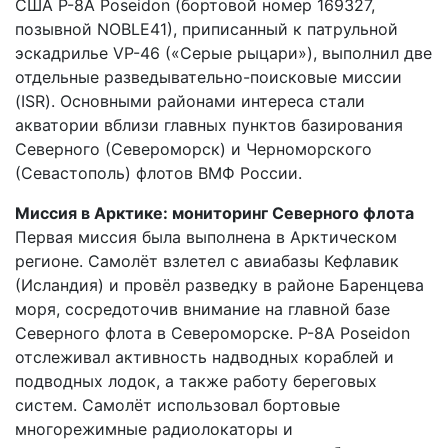
США P-8A Poseidon (бортовой номер 169327,
позывной NOBLE41), приписанный к патрульной
эскадрилье VP-46 («Серые рыцари»), выполнил две
отдельные разведывательно-поисковые миссии
(ISR). Основными районами интереса стали
акватории вблизи главных пунктов базирования
Северного (Североморск) и Черноморского
(Севастополь) флотов ВМФ России.
Миссия в Арктике: мониторинг Северного флота
Первая миссия была выполнена в Арктическом
регионе. Самолёт взлетел с авиабазы Кефлавик
(Исландия) и провёл разведку в районе Баренцева
моря, сосредоточив внимание на главной базе
Северного флота в Североморске. P-8A Poseidon
отслеживал активность надводных кораблей и
подводных лодок, а также работу береговых
систем. Самолёт использовал бортовые
многорежимные радиолокаторы и