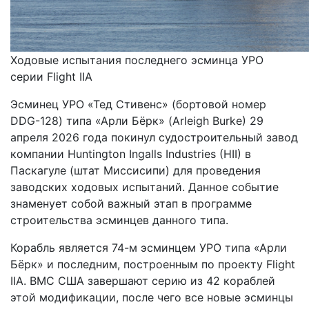
Ходовые испытания последнего эсминца УРО
серии Flight IIA
Эсминец УРО «Тед Стивенс» (бортовой номер
DDG-128) типа «Арли Бёрк» (Arleigh Burke) 29
апреля 2026 года покинул судостроительный завод
компании Huntington Ingalls Industries (HII) в
Паскагуле (штат Миссисипи) для проведения
заводских ходовых испытаний. Данное событие
знаменует собой важный этап в программе
строительства эсминцев данного типа.
Корабль является 74-м эсминцем УРО типа «Арли
Бёрк» и последним, построенным по проекту Flight
IIA. ВМС США завершают серию из 42 кораблей
этой модификации, после чего все новые эсминцы