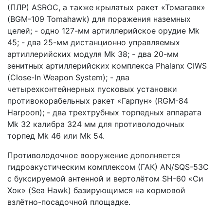
(ПЛР) ASROC, а также крылатых ракет «Томагавк»
(BGM-109 Tomahawk) для поражения наземных
целей; - одно 127-мм артиллерийское орудие Mk
45; - два 25-мм дистанционно управляемых
артиллерийских модуля Mk 38; - два 20-мм
зенитных артиллерийских комплекса Phalanx CIWS
(Close-In Weapon System); - два
четырехконтейнерных пусковых установки
противокорабельных ракет «Гарпун» (RGM-84
Harpoon); - два трехтрубных торпедных аппарата
Mk 32 калибра 324 мм для противолодочных
торпед Mk 46 или Mk 54.
Противолодочное вооружение дополняется
гидроакустическим комплексом (ГАК) AN/SQS-53C
с буксируемой антенной и вертолётом SH-60 «Си
Хок» (Sea Hawk) базирующимся на кормовой
взлётно-посадочной площадке.