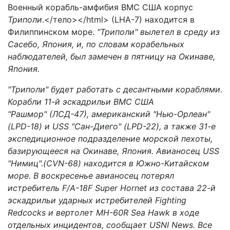
Военный корабль-амфибия ВМС США корпус
Триполи
.</тело></html> (LHA-7) находится в
Филиппинском море.
"Триполи" вылетел в среду из
Сасебо, Япония, и, по словам корабельных
наблюдателей, был замечен в пятницу на Окинаве,
Япония.
"Триполи" будет работать с десантными кораблями.
Корабли 11-й эскадрильи ВМС США
"Рашмор" (ЛСД-47), американский "Нью-Орлеан"
(LPD-18) и USS "Сан-Диего" (LPD-22), а также 31-е
экспедиционное подразделение морской пехоты,
базирующееся на Окинаве, Япония. Авианосец USS
"Нимиц".(CVN-68) находится в Южно-Китайском
море. В воскресенье авианосец потерял
истребитель F/A-18F Super Hornet из состава 22-й
эскадрильи ударных истребителей Fighting
Redcocks и вертолет MH-60R Sea Hawk в ходе
отдельных инцидентов, сообщает USNI News. Все