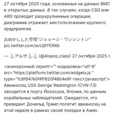
27 октября 2025 года, основанные на данных ВМС
и открытых данных. В тех случаях, когда CSG или
ARG проводит разукрупненные операции,
диаграмма отражает местоположение крупного
предприятия.
おめかしした空母"ジョョージ・ワシシントン"
pic.twitter.com/avUj9TERXb
— ⚓︎アルザ⚓︎⚓︎ (@Alsace_class) 27 октября 2025 г.
<асинхронный скрипт="" кодировка="utf-8"
src="https://platform.twitter.com/widgets.js "
type="1c8f647e0f4ff620f48b4e9f-текст/javascript">
Авианосец USS George Washington (CVN-73)
находится в порту Йокосука, Япония, по данным
корабельных наблюдателей. Ожидается, что
президент Дональд Трамп посетит авианосец на
этой неделе в рамках своей поездки в Азию.