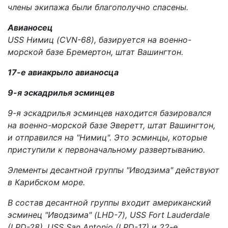
члены экипажа были благополучно спасены.
Авианосец
USS
Нимиц
(CVN-68), базируется на военно-
морской базе Бремертон, штат Вашингтон.
17-е авиакрыло авианосца
9-я эскадрилья эсминцев
9-я эскадрилья эсминцев находится базировался
на военно-морской базе Эверетт, штат Вашингтон,
и отправился на "Нимиц". Это эсминцы, которые
приступили к первоначальному развертыванию.
Элементы десантной группы "Иводзима" действуют
в Карибском море.
В состав десантной группы входит американский
эсминец "Иводзима" (LHD-7), USS Fort Lauderdale
(LPD-28), USS San Antonio (LPD-17) и 22-е