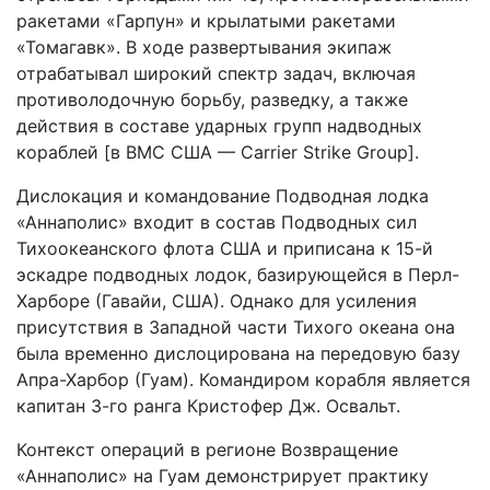
ракетами «Гарпун» и крылатыми ракетами
«Томагавк». В ходе развертывания экипаж
отрабатывал широкий спектр задач, включая
противолодочную борьбу, разведку, а также
действия в составе ударных групп надводных
кораблей [в ВМС США — Carrier Strike Group].
Дислокация и командование Подводная лодка
«Аннаполис» входит в состав Подводных сил
Тихоокеанского флота США и приписана к 15-й
эскадре подводных лодок, базирующейся в Перл-
Харборе (Гавайи, США). Однако для усиления
присутствия в Западной части Тихого океана она
была временно дислоцирована на передовую базу
Апра-Харбор (Гуам). Командиром корабля является
капитан 3-го ранга Кристофер Дж. Освальт.
Контекст операций в регионе Возвращение
«Аннаполис» на Гуам демонстрирует практику